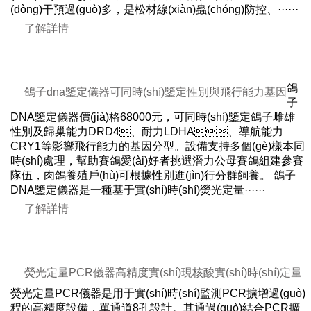
(dòng)干預過(guò)多，是松材線(xiàn)蟲(chóng)防控、······
了解詳情
鴿
鴿子dna鑒定儀器可同時(shí)鑒定性別與飛行能力基因
子
DNA鑒定儀器價(jià)格68000元，可同時(shí)鑒定鴿子雌雄
性別及歸巢能力DRD4、耐力LDHA、導航能力
CRY1等影響飛行能力的基因分型。設備支持多個(gè)樣本同
時(shí)處理，幫助賽鴿愛(ài)好者挑選潛力公母賽鴿組建參賽
隊伍，肉鴿養殖戶(hù)可根據性別進(jìn)行分群飼養。 鴿子
DNA鑒定儀器是一種基于實(shí)時(shí)熒光定量······
了解詳情
熒光定量PCR儀器高精度實(shí)現核酸實(shí)時(shí)定量
熒光定量PCR儀器是用于實(shí)時(shí)監測PCR擴增過(guò)
程的高精度設備，單通道8孔設計。其通過(guò)結合PCR擴