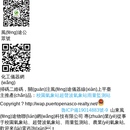
風(fēng)途公
眾號
化工儀器網
(wǎng)
掃碼二維碼，關(guān)注風(fēng)途儀器線(xiàn)上平臺
主推產(chǎn)品：
校園氣象站
超聲波氣象站
雨量監測站
Copyright ? http://wap.puertopenasco-realty.net/
魯公網
(wǎng)安備37079402370817
魯ICP備19014883號-9
山東風
(fēng)途物聯(lián)網(wǎng)科技有限公司 專(zhuān)業(yè)從事
于校園氣象站、超聲波氣象站、雨量監測站、農業(yè)氣象站,
歡迎來(lái)電咨詢(xún)！