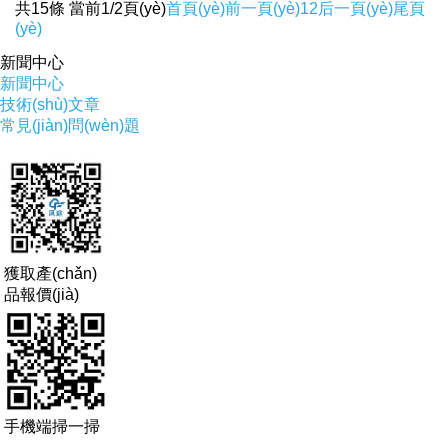
共15條 當前1/2頁(yè)
首頁(yè)
前一頁(yè)
1
2
后一頁(yè)
尾頁
(yè)
新聞中心
新聞中心
技術(shù)文章
常見(jiàn)問(wèn)題
獲取產(chǎn)
品報價(jià)
手機端掃一掃